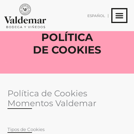
Ir
al
ESPAÑOL
contenido
POLÍTICA
DE COOKIES
Política de Cookies
Momentos Valdemar
Tipos de Cookies