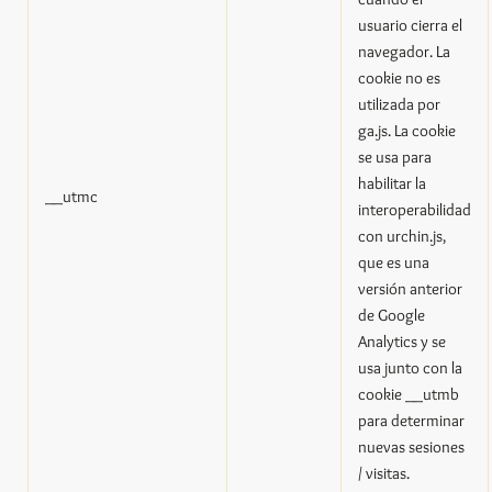
usuario cierra el
navegador. La
cookie no es
utilizada por
ga.js. La cookie
se usa para
habilitar la
__utmc
interoperabilidad
con urchin.js,
que es una
versión anterior
de Google
Analytics y se
usa junto con la
cookie __utmb
para determinar
nuevas sesiones
/ visitas.