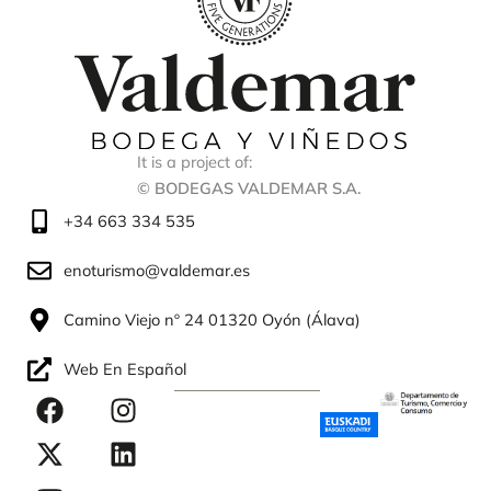
It is a project of:
© BODEGAS VALDEMAR S.A.
+34 663 334 535
enoturismo@valdemar.es
Camino Viejo nº 24 01320 Oyón (Álava)
Web En Español
F
X
Y
I
L
a
-
o
n
i
c
t
u
s
n
e
w
t
t
k